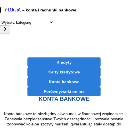
Pilk.pl
– konta i rachunki bankowe
W
y
b
i
e
r
z
k
Kredyty
a
t
Karty kredytowe
e
g
Konta bankowe
o
r
Porównywarki online
i
KONTA BANKOWE
ę
Konto bankowe to niezbędny ekwipunek w finansowej wspinaczce.
Zapewnia bezpieczeństwo Twoich oszczędności i pozwala pewnie
zdobywać kolejne szczyty marzeń, gwarantując stały dostęp do