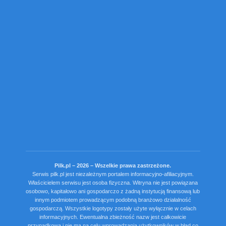
Pilk.pl – 2026 – Wszelkie prawa zastrzeżone.
Serwis pilk.pl jest niezależnym portalem informacyjno-afiliacyjnym.
Właścicielem serwisu jest osoba fizyczna. Witryna nie jest powiązana
osobowo, kapitałowo ani gospodarczo z żadną instytucją finansową lub
innym podmiotem prowadzącym podobną branżowo działalność
gospodarczą. Wszystkie logotypy zostały użyte wyłącznie w celach
informacyjnych. Ewentualna zbieżność nazw jest całkowicie
przypadkowa i nie ma na celu wprowadzania użytkowników w błąd co